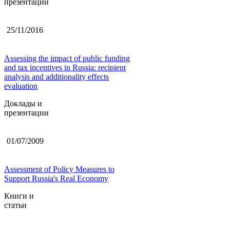
презентации
25/11/2016
Assessing the impact of public funding
and tax incentives in Russia: recipient
analysis and additionality effects
evaluation
Доклады и
презентации
01/07/2009
Assessment of Policy Measures to
Support Russia's Real Economy
Книги и
статьи