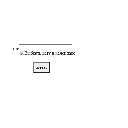
по:
Искать