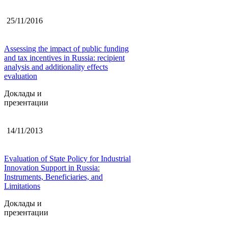
25/11/2016
Assessing the impact of public funding
and tax incentives in Russia: recipient
analysis and additionality effects
evaluation
Доклады и
презентации
14/11/2013
Evaluation of State Policy for Industrial
Innovation Support in Russia:
Instruments, Beneficiaries, and
Limitations
Доклады и
презентации