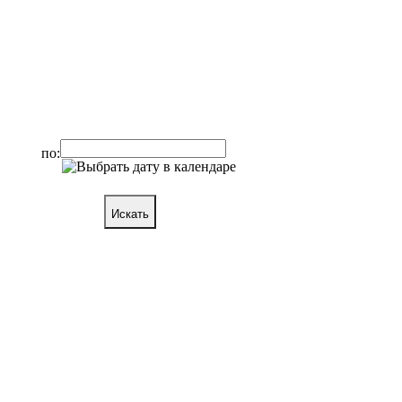
по:
Искать