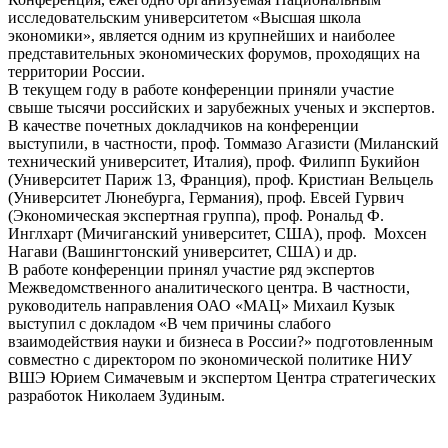
исследовательским университетом «Высшая школа
экономики», является одним из крупнейших и наиболее
представительных экономических форумов, проходящих на
территории России.
В текущем году в работе конференции приняли участие
свыше тысячи российских и зарубежных ученых и экспертов.
В качестве почетных докладчиков на конференции
выступили, в частности, проф. Томмазо Агазисти (Миланский
технический университет, Италия), проф. Филипп Букийон
(Университет Париж 13, Франция), проф. Кристиан Вельцель
(Университет Люнебурга, Германия), проф. Евсей Гурвич
(Экономическая экспертная группа), проф. Рональд Ф.
Инглхарт (Мичиганский университет, США), проф. Мохсен
Нагави (Вашингтонский университет, США) и др.
В работе конференции принял участие ряд экспертов
Межведомственного аналитического центра. В частности,
руководитель направления ОАО «МАЦ» Михаил Кузык
выступил с докладом «В чем причины слабого
взаимодействия науки и бизнеса в России?» подготовленным
совместно с директором по экономической политике НИУ
ВШЭ Юрием Симачевым и экспертом Центра стратегических
разработок Николаем Зудиным.