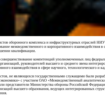
иалистов оборонного комплекса и инфраструктурных отраслей 
ание межведомственного и корпоративного взаимодействия в сф
ышении квалификации.
 совершенствование компетенций уполномоченных лиц федераль
организаций, руководителей высшего и среднего звена интегри
ного взаимодействия в сфере научного, технологического и ка
истов, не являющихся государственными служащими были разра
 экономики» с участием ОАО «Межведомственный аналитически
дили представители Министерства обороны Российской Федераци
низаций высшего образования, ведущих интегрированных струк
ения.