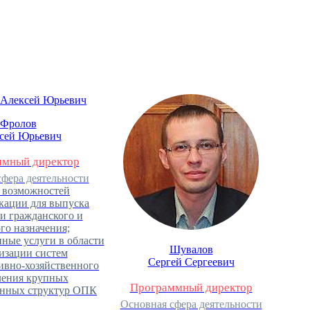
Фролов
сей Юрьевич
мный директор
фера деятельности
 возможностей
кации для выпуска
и гражданского и
го назначения;
ные услуги в области
Шувалов
изации систем
Сергей Сергеевич
ивно-хозяйственного
ления крупных
Программный директор
анных структур ОПК
Основная сфера деятельности