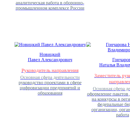
аналитическая работа в оборонно-
промышленном комплексе России
Новицкий
Павел Александрович
Гончаро
Наталья Влади
Руководитель направления
Заместитель рук
Основная сфера деятельности
направле
руководство проектами в сфере
цифровизации предприятий и
Основная сфера д
образования
оформление пакетов
на конкурсы в рег
федеральные б
организации, орга
работа