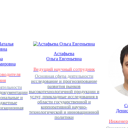
Астафьева
ва
Ольга Евгеньевна
мировна
Ведущий научный сотрудник
оводителя
Основная сфера деятельности
ния
исследование и прогнозирование
развития рынков
еятельности
высокотехнологичной продукции и
 документации
услуг, прикладные исследования в
иональные и
области государственной и
юджетные
С
корпоративной научно-
низационная
Денис
технологической и инновационной
политики
Инженер