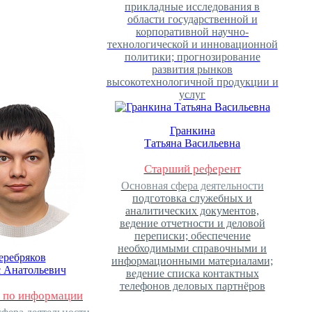
прикладные исследования в
области государственной и
корпоративной научно-
технологической и инновационной
политики; прогнозирование
развития рынков
высокотехнологичной продукции и
услуг
Гранкина
Татьяна Васильевна
Старший референт
Основная сфера деятельности
подготовка служебных и
аналитических документов,
ведение отчетности и деловой
переписки; обеспечение
необходимыми справочными и
еребряков
информационными материалами;
 Анатольевич
ведение списка контактных
телефонов деловых партнёров
 по информации