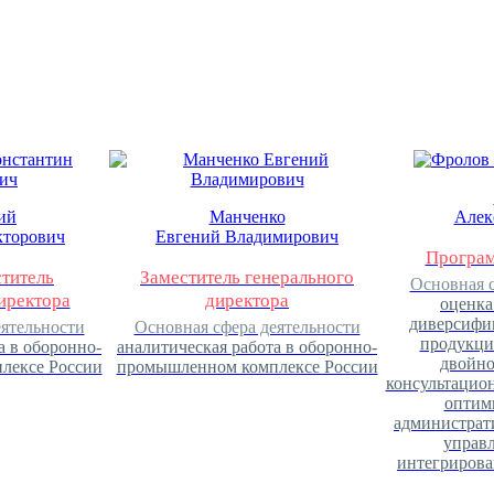
ий
Манченко
Алек
кторович
Евгений Владимирович
Програм
титель
Заместитель генерального
Основная с
иректора
директора
оценка
диверсифи
еятельности
Основная сфера деятельности
продукци
а в оборонно-
аналитическая работа в оборонно-
двойно
лексе России
промышленном комплексе России
консультацион
оптим
администрат
управ
интегриров